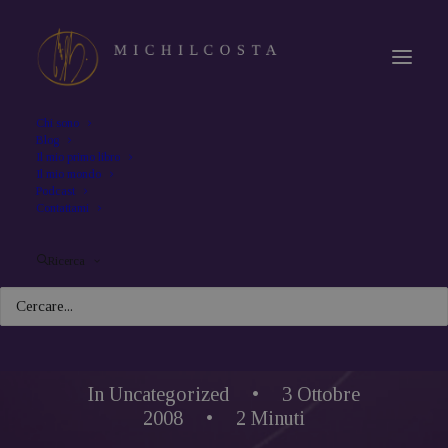
Chi sono
Blog
Il mio primo libro
Il mio mondo
Podcast
Contattami
Ricerca
In
Uncategorized
•
3 Ottobre
2008
•
2 Minuti