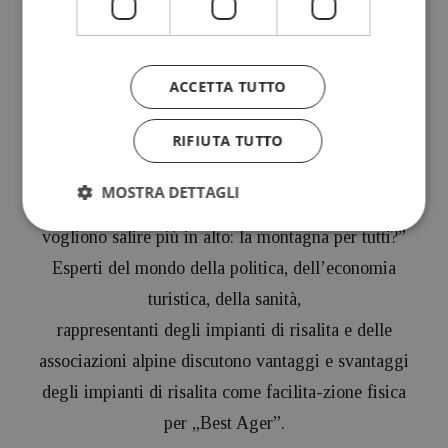
Ci recheremo con Michil a Sesto.
Faremo uno stop anche a Monguelfo e a Dobbiaco.
ACCETTA TUTTO
Dalle 18.00 in poi Michil si recherà sul Monte
Elmo per un dibattito interessante…
RIFIUTA TUTTO
MOSTRA DETTAGLI
L’argomento trattato sarà “Impianti di risalita. Tutti
vogliono salire più in alto: la montagna per tutti?”
Esperti del mondo della politica, dellʼeconomia
turistica, della sanità,
rappresentanti degli impianti di risalita e delle
associazioni alpine discutono vantaggi e svantaggi
degli impianti di risalita come facilita-zione fisica
per „Best Ager”.